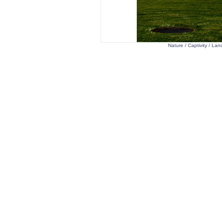
Nature
/
Captivity
/
Lan